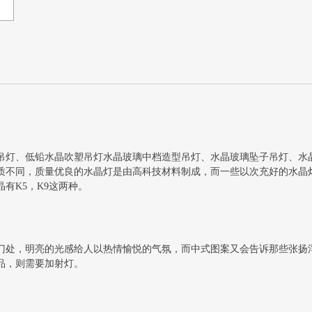
吊灯、低铅水晶吹塑吊灯水晶玻璃中档造型吊灯、水晶玻璃坠子吊灯、水
质不同，质量优良的水晶灯是由高科技材料制成，而一些以次充好的水晶
有K5，K9这两种。
门处，明亮的光感给人以热情愉悦的气氛，而中式图案又会告诉那些张扬
品，则需要加射灯。